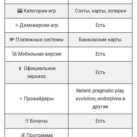
🎰 Категории игр
Слоты, карты, лотереи
⭐ Демоверсии игр
Есть
💸 Платежные системы
Банковские карты
🚀 Мобильная версия
Есть
📱 Официальное
Есть
зеркало
Netent, pragmatic play,
⭐ Провайдеры
evolution, endorphina и
другие
🃏 Бонусы
Есть
💰 Программа