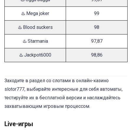
♨️ Mega joker
99
♨️ Blood suckers
98
♨️ Starmania
97,87
♨️ Jackpot6000
98,86
Заходите в раздел со слотами в онлайн-казино
slotor777, выбирайте интересные для себя автоматы,
тестируйте их в бесплатной версии и наслаждайтесь
захватывающим игровым процессом.
Live-игры