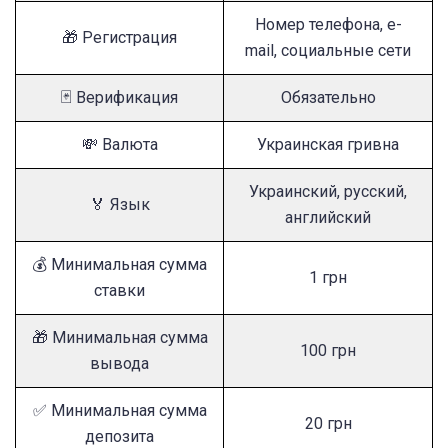
Номер телефона, e-
🎁 Регистрация
mail, социальные сети
🃏 Верификация
Обязательно
💸 Валюта
Украинская гривна
Украинский, русский,
🏅 Язык
английский
💰 Минимальная сумма
1 грн
ставки
🎁 Минимальная сумма
100 грн
вывода
✅ Минимальная сумма
20 грн
депозита