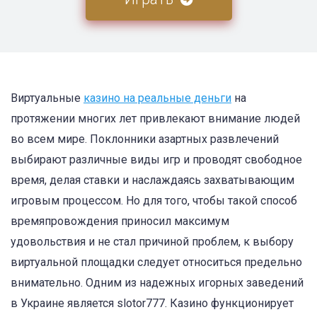
Виртуальные
казино на реальные деньги
на
протяжении многих лет привлекают внимание людей
во всем мире. Поклонники азартных развлечений
выбирают различные виды игр и проводят свободное
время, делая ставки и наслаждаясь захватывающим
игровым процессом. Но для того, чтобы такой способ
времяпровождения приносил максимум
удовольствия и не стал причиной проблем, к выбору
виртуальной площадки следует относиться предельно
внимательно. Одним из надежных игорных заведений
в Украине является slotor777. Казино функционирует