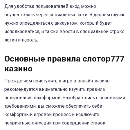
Для удобства пользователей вход можно
осуществлять через социальные сети. В данном случае
нужно определиться с аккаунтом, который будет
использоваться, и также ввести в специальной строке
логин и пароль.
Основные правила слотор777
казино
Прежде чем приступить к игре в онлайн-казино,
рекомендуется внимательно изучить правила
пользования платформой. Разобравшись с основными
требованиями, вы сможете обеспечить себе
комфортный игровой процесс и исключите
неприятные ситуации при совершении ставок.