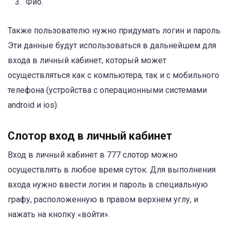
Фио.
Также пользователю нужно придумать логин и пароль.
Эти данные будут использоваться в дальнейшем для
входа в личный кабинет, который может
осуществляться как с компьютера, так и с мобильного
телефона (устройства с операционными системами
android и ios).
Слотор вход в личный кабинет
Вход в личный кабинет в 777 слотор можно
осуществлять в любое время суток. Для выполнения
входа нужно ввести логин и пароль в специальную
графу, расположенную в правом верхнем углу, и
нажать на кнопку «войти».