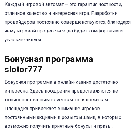
Каждый игровой автомат – это гарантия честности,
отличное качество и интересная игра. Разработки
провайдеров постоянно совершенствуются, благодаря
чему игровой процесс всегда будет комфортным и
увлекательным.
Бонусная программа
slotor777
Бонусная программа в онлайн-казино достаточно
интересна. Здесь поощрения предоставляются не
только постоянным клиентам, но и новичкам.
Площадка привлекает внимание игроков
постоянными акциями и розыгрышами, в которых
возможно получить приятные бонусы и призы.