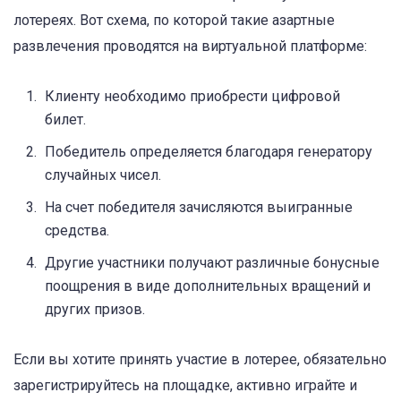
лотереях. Вот схема, по которой такие азартные
развлечения проводятся на виртуальной платформе:
Клиенту необходимо приобрести цифровой
билет.
Победитель определяется благодаря генератору
случайных чисел.
На счет победителя зачисляются выигранные
средства.
Другие участники получают различные бонусные
поощрения в виде дополнительных вращений и
других призов.
Если вы хотите принять участие в лотерее, обязательно
зарегистрируйтесь на площадке, активно играйте и