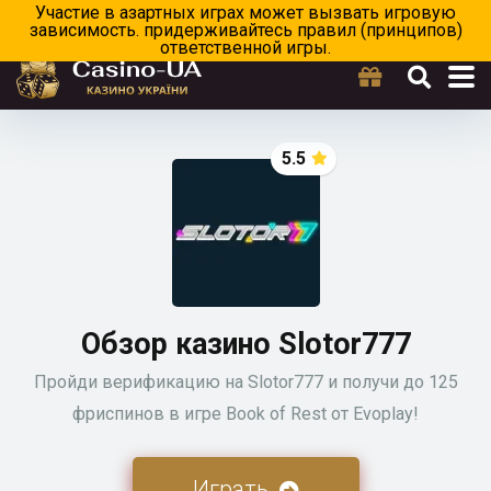
5.5
Обзор казино Slotor777
Пройди верификацию на Slotor777 и получи до 125
фриспинов в игре Book of Rest от Evoplay!
Играть