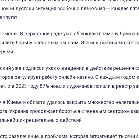
ной индустрии ситуация особенно плачевная — каждая пята
депутат.
еремены. В верховной раде уже обсуждают замену бумажн
силить борьбу с теневым рынком. Эта инициатива может 
ерями.
кий уже подписал указ о введении в действие решения с
оторое регулирует работу онлайн-казино. С каждым годом 
ет, и в 2023 году 87% новых лудоманов попали в реестр з
у в Киеве и области удалось закрыть множество нелегальн
рга. Украина продолжает бороться с теневым сектором аза
 дальнейших решительных действий.
сто развлечение, а проблема, которая затрагивает тысячи 