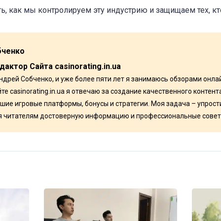
, как мы контролируем эту индустрию и защищаем тех, кто
бченко
актор Сайта casinorating.in.ua
ндрей Собченко, и уже более пяти лет я занимаюсь обзорами онла
йте casinorating.in.ua я отвечаю за создание качественного контен
шие игровые платформы, бонусы и стратегии. Моя задача – упрости
я читателям достоверную информацию и профессиональные совет