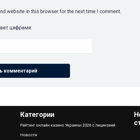
nd website in this browser for the next time I comment.
твет цифрами:
Категории
Н
с
Рейтинг онлайн казино Украины 2026 с лицензией
Новости