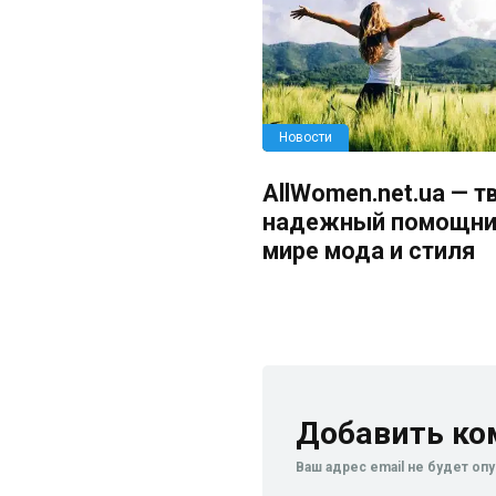
Новости
AllWomen.net.ua — т
надежный помощни
мире мода и стиля
Добавить к
Ваш адрес email не будет оп