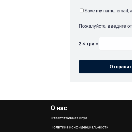
Save my name, email, a
Пожалуйста, введите о
2 × три =
О нас
Ответственная игра
Политика конфиденциальности